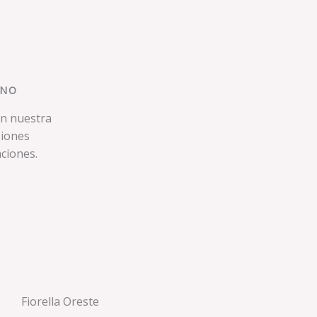
INO
on nuestra
siones
ciones.
Fiorella Oreste