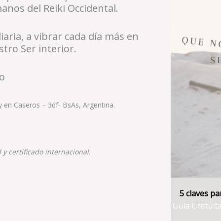
manos del Reiki Occidental.
iaria, a vibrar cada día más en
tro Ser interior.
o
 en Caseros – 3df- BsAs, Argentina.
y certificado internacional
.
5 claves p
Guía Gratuit