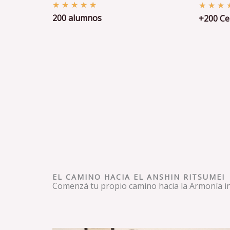
V
★
★
★
★
★
★
★
★
200 alumnos
a
+200 Cer
l
o
r
a
d
o
c
o
n
5
d
e
EL CAMINO HACIA EL ANSHIN RITSUMEI
5
Comenzá tu propio camino hacia la Armonía in