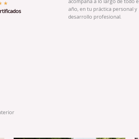
acompaña a lo largo de todo e
V
★
★
año, en tu práctica personal y
tificados
a
desarrollo profesional.
l
o
r
a
d
o
c
o
n
5
d
e
terior
5