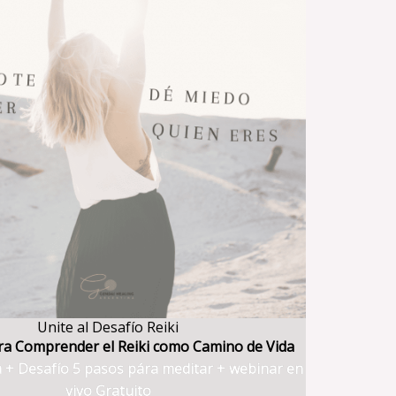
Unite al Desafío Reiki
ara Comprender el Reiki como Camino de Vida
a + Desafío 5 pasos pára meditar + webinar en
vivo Gratuito