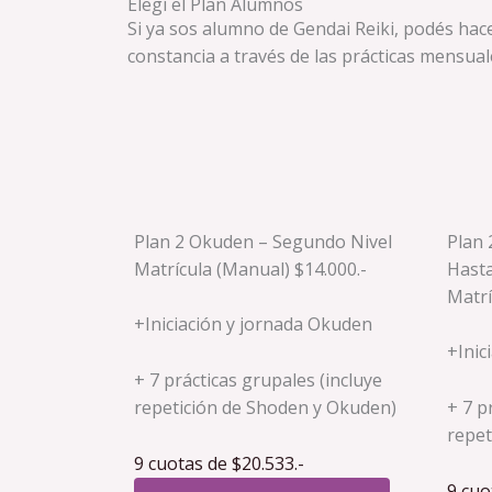
Elegí el Plan Alumnos
Si ya sos alumno de Gendai Reiki, podés hace
constancia a través de las prácticas mensual
Plan 2 Okuden – Segundo Nivel
Plan 
Matrícula (Manual) $14.000.-
Hasta
Matrí
+Iniciación y jornada Okuden
+Inic
+ 7 prácticas grupales (incluye
repetición de Shoden y Okuden)
+ 7 p
repet
9 cuotas de $20.533.-
9 cuo