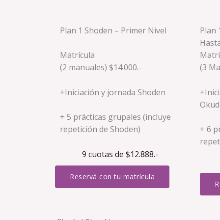
Plan 1 Shoden – Primer Nivel
Plan 
Hast
Matrícula
Matrí
(2 manuales) $14.000.-
(3 Ma
+Iniciación y jornada Shoden
+Inic
Okud
+ 5 prácticas grupales (incluye
repetición de Shoden)
+ 6 p
repet
9 cuotas de $12.888.-
Reservá con tu matrícula
R