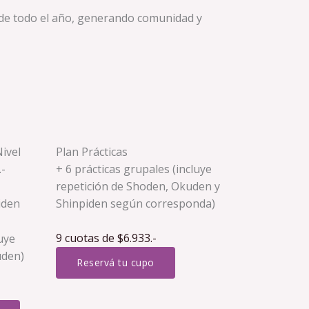
go de todo el año, generando comunidad y
ivel
Plan Prácticas
.-
+ 6 prácticas grupales (incluye
repetición de Shoden, Okuden y
Shinpiden según corresponda)
iden
9 cuotas de $6.933.-
luye
uden)
Reservá tu cupo