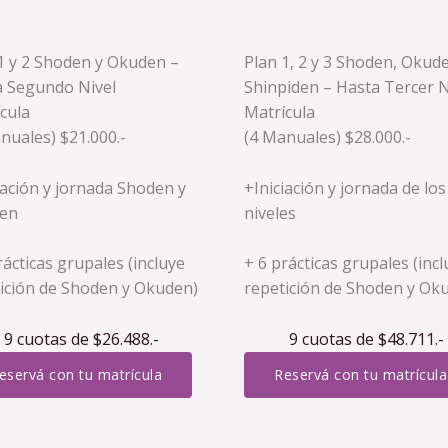
1 y 2 Shoden y Okuden –
Plan 1, 2 y 3 Shoden, Okud
a Segundo Nivel
Shinpiden – Hasta Tercer N
cula
Matrícula
nuales) $21.000.-
(4 Manuales) $28.000.-
iación y jornada Shoden y
+Iniciación y jornada de los
en
niveles
rácticas grupales (incluye
+ 6 prácticas grupales (inc
ición de Shoden y Okuden)
repetición de Shoden y Ok
9 cuotas de $26.488.-
9 cuotas de $48.711.-
eservá con tu matrícula
Reservá con tu matrícula