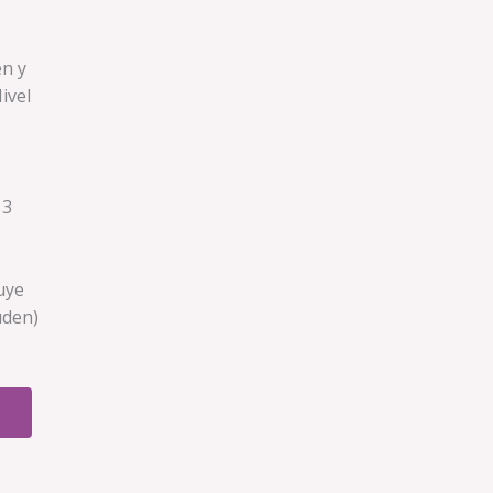
en y
ivel
 3
luye
uden)