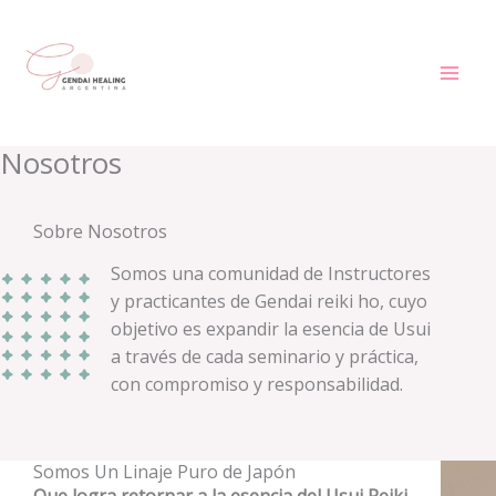
Ir
al
contenido
Nosotros
Sobre Nosotros
Somos una comunidad de Instructores
y practicantes de Gendai reiki ho, cuyo
objetivo es expandir la esencia de Usui
a través de cada seminario y práctica,
con compromiso y responsabilidad.
Somos Un Linaje Puro de Japón
Que logra retornar a la esencia del Usui Reiki